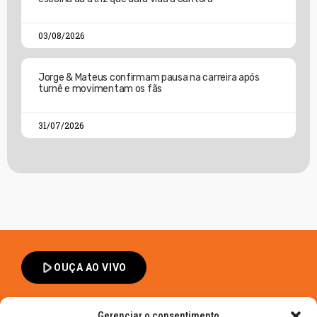
03/08/2026
Jorge & Mateus confirmam pausa na carreira após
turnê e movimentam os fãs
31/07/2026
play_arrow
OUÇA AO VIVO
Gerenciar o consentimento