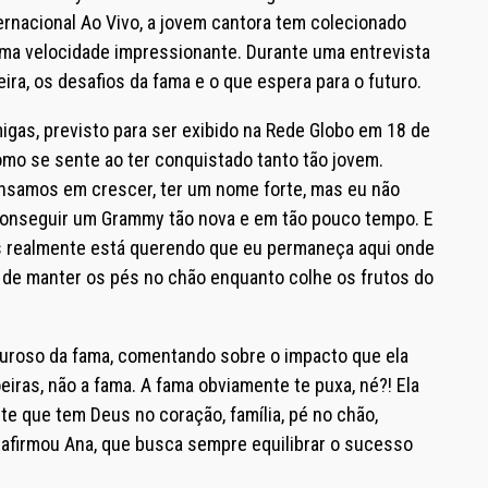
ernacional Ao Vivo, a jovem cantora tem colecionado
a velocidade impressionante. Durante uma entrevista
ra, os desafios da fama e o que espera para o futuro.
gas, previsto para ser exibido na Rede Globo em 18 de
o se sente ao ter conquistado tanto tão jovem.
ensamos em crescer, ter um nome forte, mas eu não
 conseguir um Grammy tão nova e em tão pouco tempo. E
s realmente está querendo que eu permaneça aqui onde
ia de manter os pés no chão enquanto colhe os frutos do
uroso da fama, comentando sobre o impacto que ela
eiras, não a fama. A fama obviamente te puxa, né?! Ela
nte que tem Deus no coração, família, pé no chão,
, afirmou Ana, que busca sempre equilibrar o sucesso