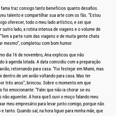
 fama traz consigo tanto benefícios quanto desafios.
seu talento e compartilhar sua arte com os fãs. “Estou
go oferecer, todo o meu lado artístico, e sei que
outro lado, a rotina intensa de viagens e o volume de
Tem a parte ruim das viagens e de muita gente chata
gar mesmo”, completou com bom humor.
timo dia 16 de novembro, Ana explicou que não
 à agenda lotada. A data coincidiu com a preparação
avião, retornando para casa. “Fui festejar em Miami, mas
i dentro de um avião voltando para casa. Mas ter
por três anos”, brincou. Sobre o momento em que
to foi emocionante: “Falei que não ia chorar se eu
s não aguentei. A hora que5 ouvi o moço falando meu
xar meu empresário para levar junto comigo, porque não
 tanto. Quando saí, na hora liguei para minha mãe, que