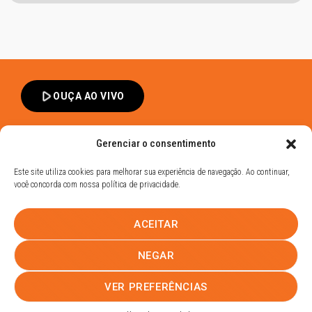
play_arrow
OUÇA AO VIVO
Gerenciar o consentimento
Este site utiliza cookies para melhorar sua experiência de navegação. Ao continuar,
você concorda com nossa política de privacidade.
Band FM Dracena - Todos os Direitos Reservados
ACEITAR
Política de Privacidade
UHOST
NEGAR
PROMOÇÕES
EQUIPE
NOTÍCIAS
CONTATO
VER PREFERÊNCIAS