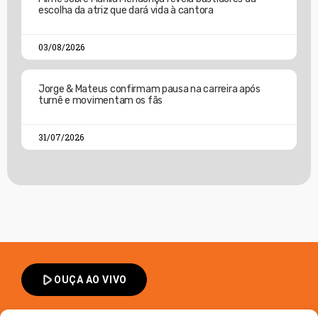
escolha da atriz que dará vida à cantora
03/08/2026
Jorge & Mateus confirmam pausa na carreira após
turnê e movimentam os fãs
31/07/2026
play_arrow
OUÇA AO VIVO