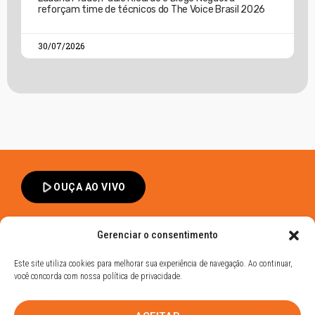
reforçam time de técnicos do The Voice Brasil 2026
30/07/2026
play_arrow
OUÇA AO VIVO
Gerenciar o consentimento
Este site utiliza cookies para melhorar sua experiência de navegação. Ao continuar,
você concorda com nossa política de privacidade.
Band FM Dracena - Todos os Direitos Reservados