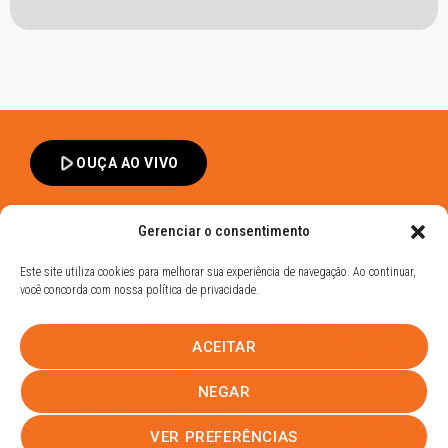
play_arrow
OUÇA AO VIVO
Gerenciar o consentimento
Este site utiliza cookies para melhorar sua experiência de navegação. Ao continuar,
você concorda com nossa política de privacidade.
Band FM Dracena - Todos os Direitos Reservados
ACEITAR
Política de Privacidade
UHOST
NEGAR
PROMOÇÕES
EQUIPE
NOTÍCIAS
CONTATO
VER PREFERÊNCIAS