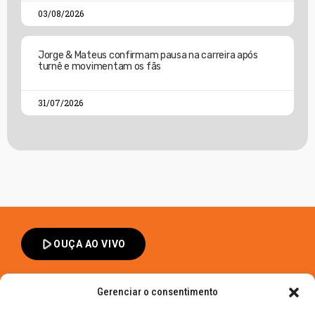
03/08/2026
Jorge & Mateus confirmam pausa na carreira após
turnê e movimentam os fãs
31/07/2026
play_arrow
OUÇA AO VIVO
Gerenciar o consentimento