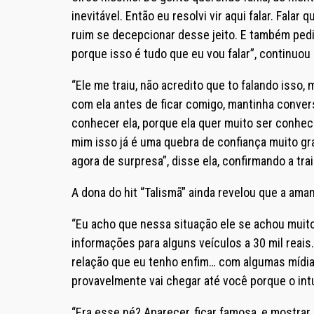
inevitável. Então eu resolvi vir aqui falar. Fala
ruim se decepcionar desse jeito. E também p
porque isso é tudo que eu vou falar”, continuou 
“Ele me traiu, não acredito que to falando isso
com ela antes de ficar comigo, mantinha conver
conhecer ela, porque ela quer muito ser conheci
mim isso já é uma quebra de confiança muito gr
agora de surpresa”, disse ela, confirmando a tra
A dona do hit “Talismã” ainda revelou que a am
“Eu acho que nessa situação ele se achou muit
informações para alguns veículos a 30 mil reai
relação que eu tenho enfim… com algumas mídias
provavelmente vai chegar até você porque o intu
“Era esse né? Aparecer, ficar famosa, e mostrar