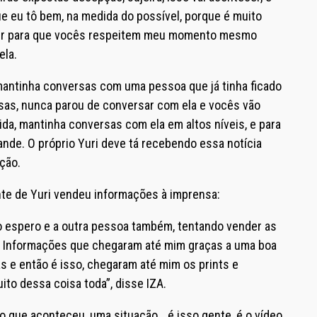
r que eu tô bem, na medida do possível, porque é muito
edir para que vocês respeitem meu momento mesmo
ela.
, mantinha conversas com uma pessoa que já tinha ficado
sas, nunca parou de conversar com ela e vocês vão
da, mantinha conversas com ela em altos níveis, e para
ande. O próprio Yuri deve tá recebendo essa notícia
ição.
ante de Yuri vendeu informações à imprensa:
o espero e a outra pessoa também, tentando vender as
s. Informações que chegaram até mim graças a uma boa
 e então é isso, chegaram até mim os prints e
ito dessa coisa toda”, disse IZA.
 o que aconteceu, uma situação… é isso gente, é o vídeo