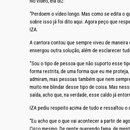
No vídeo, ela diz:
“Perdoem o vídeo longo. Mas como se edita o qu
sobre isso já foi dito aqui. Agora peço que re
IZA.
A cantora contou que sempre viveu de maneira d
enxergou outra solução, além de esclarecer tud
“Sou o tipo de pessoa que não suporto esse tip
forma restrita, de uma forma que eu me proteja
admiram, mas pessoas também que nem sempre p
muito me blindar desse tipo de coisa. Mas nessa
saída, acho que, na verdade, esse caldo já entor
IZA pediu respeito acima de tudo e ressaltou 
“Eu acho que o que vai acontecer a partir de a
Circo mesmo. De gente querendo fama, de mentir