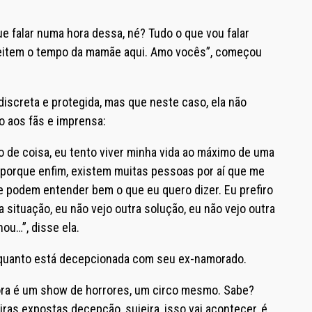
e falar numa hora dessa, né? Tudo o que vou falar
speitem o tempo da mamãe aqui. Amo vocês”, começou
iscreta e protegida, mas que neste caso, ela não
o aos fãs e imprensa:
o de coisa, eu tento viver minha vida ao máximo de uma
, porque enfim, existem muitas pessoas por aí que me
odem entender bem o que eu quero dizer. Eu prefiro
 situação, eu não vejo outra solução, eu não vejo outra
nou…”, disse ela.
o quanto está decepcionada com seu ex-namorado.
gora é um show de horrores, um circo mesmo. Sabe?
as expostas decepção, sujeira, isso vai acontecer, é