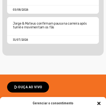
03/08/2026
Jorge & Mateus confirmam pausa na carreira após
turnê e movimentam os fãs
31/07/2026
play_arrow
OUÇA AO VIVO
Gerenciar o consentimento