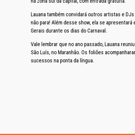
na zona sul da capital, com entrada gratuita.
Lauana também convidará outros artistas e DJs p
não para! Além desse show, ela se apresentará e
Gerais durante os dias do Carnaval.
Vale lembrar que no ano passado, Lauana reuni
São Luís, no Maranhão. Os foliões acompanhara
sucessos na ponta da língua.