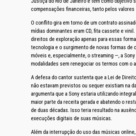
Justiça do Rio de Janeiro e tem como objetivo 
compensações financeiras, tanto pelos valores 
O conflito gira em torno de um contrato assinad
mídias dominantes eram CD, fita cassete e vinil
direitos de exploração apenas para essas formas
tecnologia e o surgimento de novas formas de 
móveis e, especialmente, o streaming —, a Son
modalidades sem renegociar os termos com o ar
A defesa do cantor sustenta que a Lei de Direit
não estavam previstos ou sequer existiam na da
argumenta que a Sony estaria utilizando integra
maior parte da receita gerada e abatendo o rest
de duas décadas. Isso teria resultado na ausênc
execuções digitais de suas músicas.
Além da interrupção do uso das músicas online,