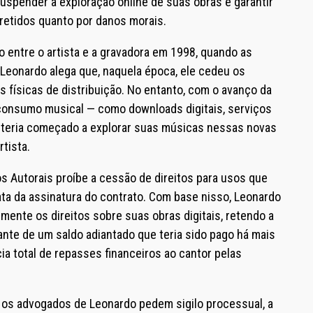
suspender a exploração online de suas obras e garantir
retidos quanto por danos morais.
o entre o artista e a gravadora em 1998, quando as
. Leonardo alega que, naquela época, ele cedeu os
 físicas de distribuição. No entanto, com o avanço da
consumo musical — como downloads digitais, serviços
y teria começado a explorar suas músicas nessas novas
tista.
os Autorais proíbe a cessão de direitos para usos que
ta da assinatura do contrato. Com base nisso, Leonardo
lmente os direitos sobre suas obras digitais, retendo a
ante de um saldo adiantado que teria sido pago há mais
ia total de repasses financeiros ao cantor pelas
 os advogados de Leonardo pedem sigilo processual, a