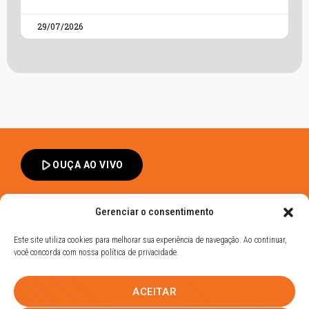
29/07/2026
play_arrow
OUÇA AO VIVO
Gerenciar o consentimento
Este site utiliza cookies para melhorar sua experiência de navegação. Ao continuar,
você concorda com nossa política de privacidade.
Band FM Dracena - Todos os Direitos Reservados
ACEITAR
Política de Privacidade