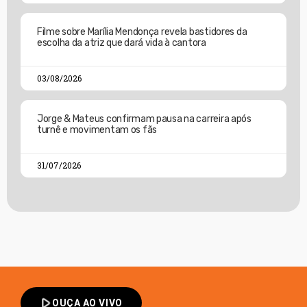
Filme sobre Marília Mendonça revela bastidores da
escolha da atriz que dará vida à cantora
03/08/2026
Jorge & Mateus confirmam pausa na carreira após
turnê e movimentam os fãs
31/07/2026
play_arrow
OUÇA AO VIVO