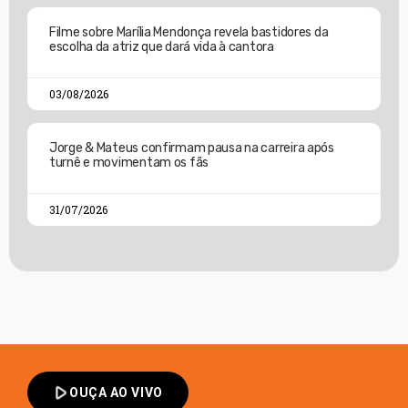
Filme sobre Marília Mendonça revela bastidores da
escolha da atriz que dará vida à cantora
03/08/2026
Jorge & Mateus confirmam pausa na carreira após
turnê e movimentam os fãs
31/07/2026
play_arrow
OUÇA AO VIVO