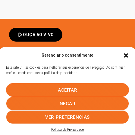
play_arrow
OUÇA AO VIVO
Gerenciar o consentimento
Este site utiliza cookies para melhorar sua experiência de navegação. Ao continuar,
você concorda com nossa política de privacidade.
Band FM Dracena - Todos os Direitos Reservados
ACEITAR
Política de Privacidade
UHOST
NEGAR
PROMOÇÕES
EQUIPE
NOTÍCIAS
CONTATO
VER PREFERÊNCIAS
Política de Privacidade