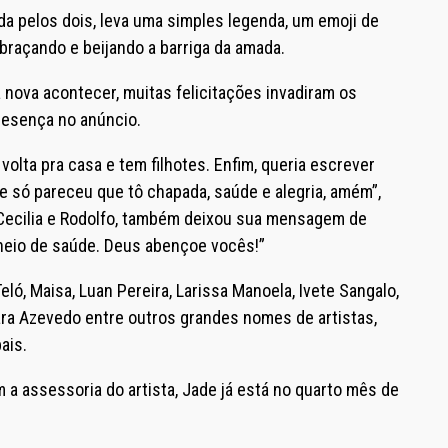
da pelos dois, leva uma simples legenda, um emoji de
raçando e beijando a barriga da amada.
 nova acontecer, muitas felicitações invadiram os
resença no anúncio.
volta pra casa e tem filhotes. Enfim, queria escrever
e só pareceu que tô chapada, saúde e alegria, amém”,
 Cecilia e Rodolfo, também deixou sua mensagem de
cheio de saúde. Deus abençoe vocês!”
ló, Maisa, Luan Pereira, Larissa Manoela, Ivete Sangalo,
iara Azevedo entre outros grandes nomes de artistas,
ais.
 a assessoria do artista, Jade já está no quarto mês de