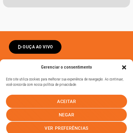
play_arrow
OUÇA AO VIVO
Gerenciar o consentimento
Este site utiliza cookies para melhorar sua experiência de navegação. Ao continuar,
você concorda com nossa política de privacidade.
Band FM Dracena - Todos os Direitos Reservados
ACEITAR
Política de Privacidade
UHOST
NEGAR
PROMOÇÕES
EQUIPE
NOTÍCIAS
CONTATO
VER PREFERÊNCIAS