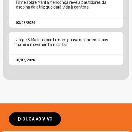
Filme sobre Marília Mendonça revela bastidores da
escolha da atriz que dará vida à cantora
03/08/2026
Jorge & Mateus confirmam pausa na carreira após
turnê e movimentam os fãs
31/07/2026
play_arrow
OUÇA AO VIVO