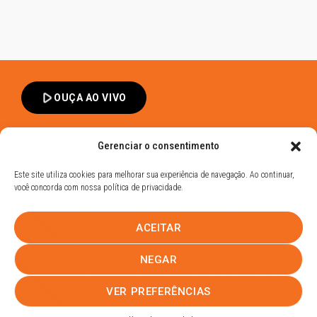
play_arrow
OUÇA AO VIVO
Gerenciar o consentimento
Este site utiliza cookies para melhorar sua experiência de navegação. Ao continuar,
você concorda com nossa política de privacidade.
Band FM Dracena - Todos os Direitos Reservados
ACEITAR
Política de Privacidade
UHOST
NEGAR
PROMOÇÕES
EQUIPE
NOTÍCIAS
CONTATO
VER PREFERÊNCIAS