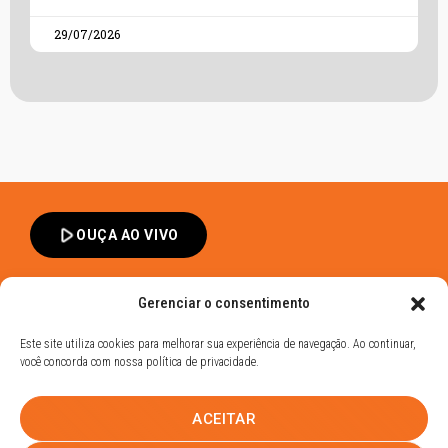
29/07/2026
play_arrow
OUÇA AO VIVO
Gerenciar o consentimento
Este site utiliza cookies para melhorar sua experiência de navegação. Ao continuar,
você concorda com nossa política de privacidade.
Band FM Dracena - Todos os Direitos Reservados
ACEITAR
Política de Privacidade