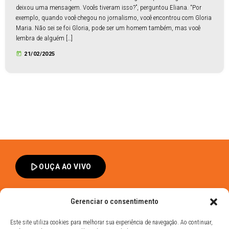
deixou uma mensagem. Vocês tiveram isso?”, perguntou Eliana. “Por
exemplo, quando você chegou no jornalismo, você encontrou com Gloria
Maria. Não sei se foi Gloria, pode ser um homem também, mas você
lembra de alguém […]
today
21/02/2025
play_arrow
OUÇA AO VIVO
Gerenciar o consentimento
Este site utiliza cookies para melhorar sua experiência de navegação. Ao continuar,