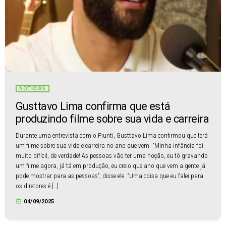
NOTÍCIAS
Gusttavo Lima confirma que está
produzindo filme sobre sua vida e carreira
Durante uma entrevista com o Piunti, Gusttavo Lima confirmou que terá
um filme sobre sua vida e carreira no ano que vem. “Minha infância foi
muito difícil, de verdade! As pessoas vão ter uma noção, eu tô gravando
um filme agora, já tá em produção, eu creio que ano que vem a gente já
pode mostrar para as pessoas”, disse ele. “Uma coisa que eu falei para
os diretores é […]
today
04/09/2025