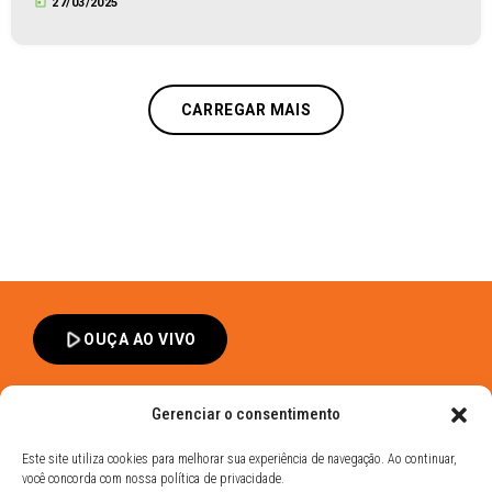
today
27/03/2025
CARREGAR MAIS
play_arrow
OUÇA AO VIVO
Gerenciar o consentimento
Este site utiliza cookies para melhorar sua experiência de navegação. Ao continuar,
você concorda com nossa política de privacidade.