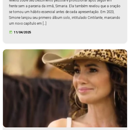
refletiu sobre seu crescimento pessoal e profissional após seguir em
frente sem a parceria da irmã, Simaria. Ela também revelou que a oração
se tornou um hábito essencial antes de cada apresentação. Em 2023,
Simone lançou seu primeiro álbum solo, intitulado Cintilante, marcando
um novo capítulo em […]
today
11/04/2025