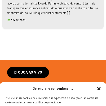
acordo com o jornalista Ricardo Feltrin, o objetivo do cantor é ter mais
transparência e segurança sobre tudo o que envolve o dinheiro e o futuro
financeiro de Léo. Murilo quer saber exatamente […]
today
18/07/2025
play_arrow
OUÇA AO VIVO
Gerenciar o consentimento
Este site utiliza cookies para melhorar sua experiência de navegação. Ao continuar,
você concorda com nossa política de privacidade.