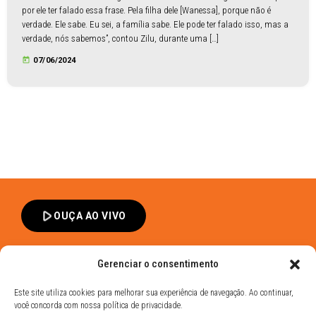
por ele ter falado essa frase. Pela filha dele [Wanessa], porque não é
verdade. Ele sabe. Eu sei, a família sabe. Ele pode ter falado isso, mas a
verdade, nós sabemos”, contou Zilu, durante uma […]
today
07/06/2024
play_arrow
OUÇA AO VIVO
Gerenciar o consentimento
Este site utiliza cookies para melhorar sua experiência de navegação. Ao continuar,
você concorda com nossa política de privacidade.