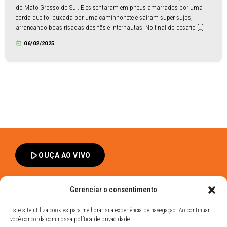
do Mato Grosso do Sul. Eles sentaram em pneus amarrados por uma
corda que foi puxada por uma caminhonete e saíram super sujos,
arrancando boas risadas dos fãs e internautas. No final do desafio […]
today
06/02/2025
play_arrow
OUÇA AO VIVO
Gerenciar o consentimento
Este site utiliza cookies para melhorar sua experiência de navegação. Ao continuar,
você concorda com nossa política de privacidade.