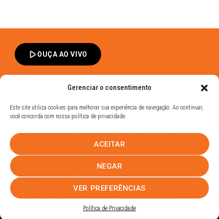
play_arrow
OUÇA AO VIVO
Gerenciar o consentimento
Este site utiliza cookies para melhorar sua experiência de navegação. Ao continuar,
você concorda com nossa política de privacidade.
Band FM Dracena - Todos os Direitos Reservados
ACEITAR
Política de Privacidade
UHOST
NEGAR
PROMOÇÕES
EQUIPE
NOTÍCIAS
CONTATO
VER PREFERÊNCIAS
Política de Privacidade