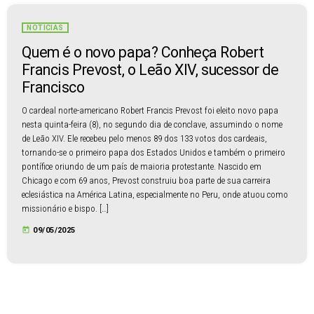
NOTÍCIAS
Quem é o novo papa? Conheça Robert
Francis Prevost, o Leão XIV, sucessor de
Francisco
O cardeal norte-americano Robert Francis Prevost foi eleito novo papa
nesta quinta-feira (8), no segundo dia de conclave, assumindo o nome
de Leão XIV. Ele recebeu pelo menos 89 dos 133 votos dos cardeais,
tornando-se o primeiro papa dos Estados Unidos e também o primeiro
pontífice oriundo de um país de maioria protestante. Nascido em
Chicago e com 69 anos, Prevost construiu boa parte de sua carreira
eclesiástica na América Latina, especialmente no Peru, onde atuou como
missionário e bispo. […]
today
09/05/2025