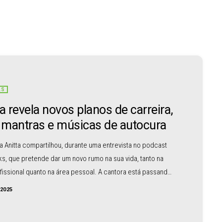
AS
ta revela novos planos de carreira,
mantras e músicas de autocura
a Anitta compartilhou, durante uma entrevista no podcast
ks, que pretende dar um novo rumo na sua vida, tanto na
fissional quanto na área pessoal. A cantora está passando
 fase de transformação e tem se aprofundado cada vez
/2025
autoconhecimento. Ela contou que tem planos de lançar
to musical voltado para mantras e músicas de autocura: