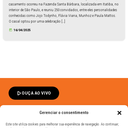
casamento ocorreu na Fazenda Santa Bárbara, localizada em Itatiba, no
interior de São Paulo, e reuniu 250 convidados, entre eles personalidades
conhecidas como Jojo Todynho, Flávia Viana, Munhoz e Paula Mattos.
O casal optou por uma celebração […]
today
16/04/2025
play_arrow
OUÇA AO VIVO
Gerenciar o consentimento
Este site utiliza cookies para melhorar sua experiência de navegação. Ao continuar,