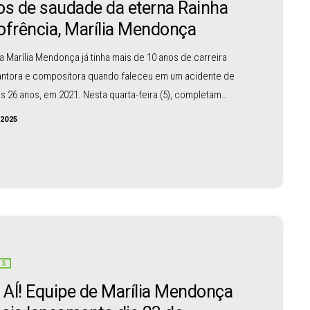
os de saudade da eterna Rainha
ofrência, Marília Mendonça
a Marília Mendonça já tinha mais de 10 anos de carreira
ntora e compositora quando faleceu em um acidente de
os 26 anos, em 2021. Nesta quarta-feira (5), completam
nos de sua morte. Marília fez muito sucesso, ganhou
/2025
, quebrou recordes e se tornou um dos principais nomes
nejo e do feminejo. Por isso, ficou conhecida como a
da Sofrência”. No Spotify, seu perfil […]
AS
AÍ! Equipe de Marília Mendonça