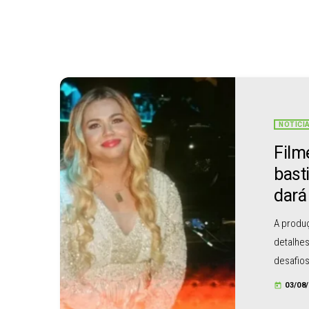
NOTÍCI
Film
bast
dará
A produç
detalhe
desafios
interpre
03/08
today
sertanej