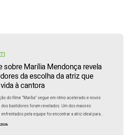
AS
e sobre Marília Mendonça revela
idores da escolha da atriz que
 vida à cantora
ão do filme “Marília” segue em ritmo acelerado e novos
s dos bastidores foram revelados. Um dos maiores
 enfrentados pela equipe foi encontrar a atriz ideal para
tar Marília Mendonça, um dos maiores ícones da música
/2026
a. A escolhida para o papel principal foi Marina Versos, que