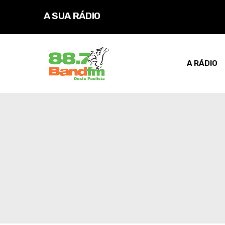
A SUA RÁDIO
D
O
S
E
U
J
A RÁDIO