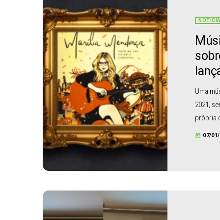
NOTÍCI
Músi
sobr
lanç
Uma mús
2021, se
própria 
em um ac
07/01
today
música f
odiar o 
guardada