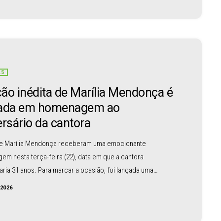
por um rigoroso processo de seleção. De acordo com os
veis pelo longa, a decisão levou em consideração não
…]
AS
ão inédita de Marília Mendonça é
çada em homenagem ao
ersário da cantora
de Marília Mendonça receberam uma emocionante
m nesta terça-feira (22), data em que a cantora
ria 31 anos. Para marcar a ocasião, foi lançada uma
nédita gravada pela artista antes de sua morte, em
/2026
o de 2021. A novidade emocionou admiradores em todo o
apidamente ganhou destaque nas plataformas digitais e nas