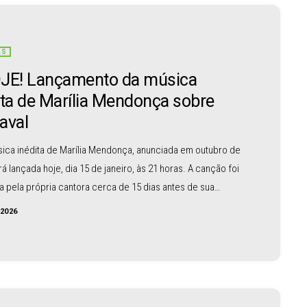
AS
JE! Lançamento da música
ita de Marília Mendonça sobre
aval
ica inédita de Marília Mendonça, anunciada em outubro de
rá lançada hoje, dia 15 de janeiro, às 21 horas. A canção foi
a pela própria cantora cerca de 15 dias antes de sua
os 26 anos, em um acidente de avião. Na época, Marília
/2026
os fãs que a música falava sobre o Carnaval e revelou o
“Você me fez odiar o Carnaval”. A composição já […]