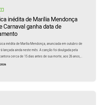
AS
ca inédita de Marília Mendonça
e Carnaval ganha data de
amento
ica inédita de Marília Mendonça, anunciada em outubro de
rá lançada ainda neste mês. A canção foi divulgada pela
cantora cerca de 15 dias antes de sua morte, aos 26 anos,
idente de avião. Na época, Marília contou aos fãs que a
/2026
alava sobre o Carnaval e revelou o título: “Você me fez
Carnaval”. A composição já estava registrada, mas ficou
 […]