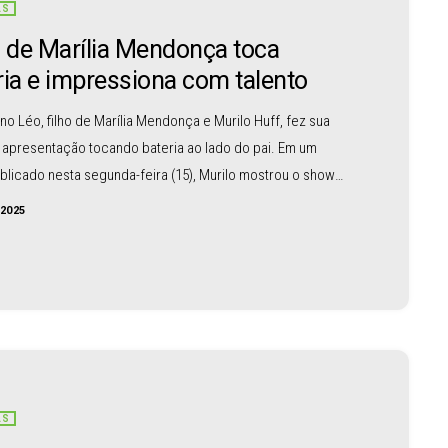
AS
o de Marília Mendonça toca
ria e impressiona com talento
o Léo, filho de Marília Mendonça e Murilo Huff, fez sua
 apresentação tocando bateria ao lado do pai. Em um
blicado nesta segunda-feira (15), Murilo mostrou o show
“Léo na Batera”. A plateia era formada por amigos de
/2025
tras crianças que acompanharam tudo com atenção. Murilo
participou da apresentação e escreveu que o momento
 início das comemorações pelos seis anos do filho. […]
AS