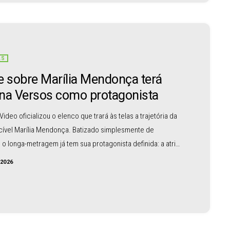
ciais. A canção resgata a voz marcante de Marília e
o […]
AS
e sobre Marília Mendonça terá
na Versos como protagonista
Video oficializou o elenco que trará às telas a trajetória da
cível Marília Mendonça. Batizado simplesmente de
”, o longa-metragem já tem sua protagonista definida: a atriz
a goiana Marina Versos será a responsável por interpretar
/2026
 Rainha da Sofrência. As gravações estão agendadas para
 em julho deste ano, com previsão de lançamento para
em é Marina Versos? A escolha da protagonista foi o […]