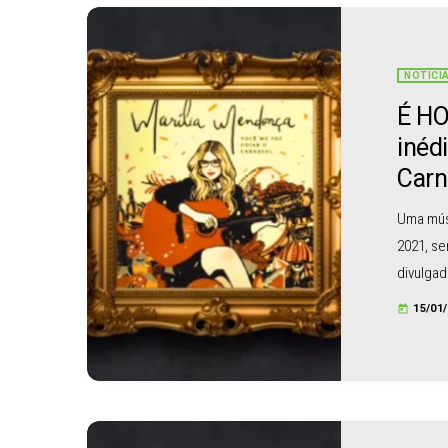
NOTÍCI
É HO
inéd
Carn
Uma mús
2021, se
divulgad
morte, a
15/01
today
contou a
título: 