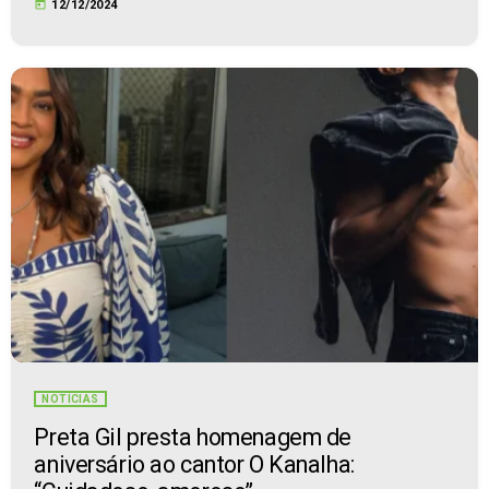
today
12/12/2024
NOTÍCIAS
Preta Gil presta homenagem de
aniversário ao cantor O Kanalha: