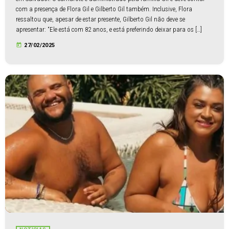
com a presença de Flora Gil e Gilberto Gil também. Inclusive, Flora
ressaltou que, apesar de estar presente, Gilberto Gil não deve se
apresentar: “Ele está com 82 anos, e está preferindo deixar para os […]
today
27/02/2025