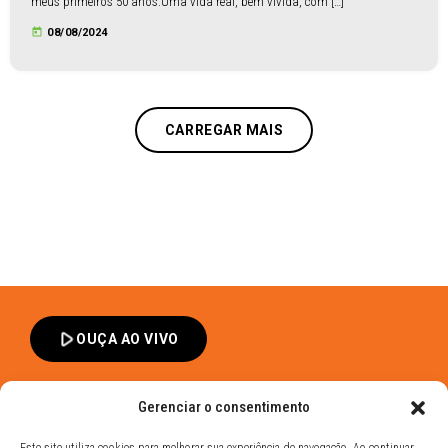
meus primeiros 50 anos.Uma vida real, bem vivida, com […]
today
08/08/2024
CARREGAR MAIS
play_arrow
OUÇA AO VIVO
Gerenciar o consentimento