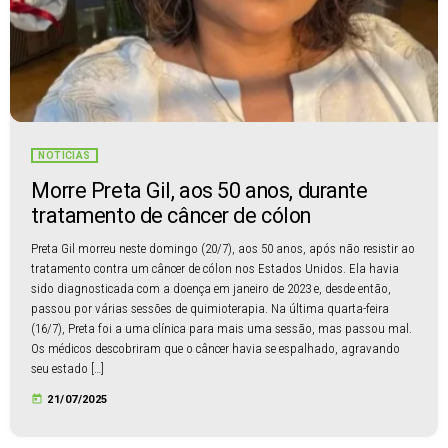
NOTÍCIAS
Morre Preta Gil, aos 50 anos, durante
tratamento de câncer de cólon
Preta Gil morreu neste domingo (20/7), aos 50 anos, após não resistir ao
tratamento contra um câncer de cólon nos Estados Unidos. Ela havia
sido diagnosticada com a doença em janeiro de 2023 e, desde então,
passou por várias sessões de quimioterapia. Na última quarta-feira
(16/7), Preta foi a uma clínica para mais uma sessão, mas passou mal.
Os médicos descobriram que o câncer havia se espalhado, agravando
seu estado […]
today
21/07/2025