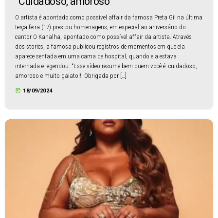
“Cuidadoso, amoroso”
O artista é apontado como possível affair da famosa Preta Gil na última
terça-feira (17) prestou homenagens, em especial ao aniversário do
cantor O Kanalha, apontado como possível affair da artista. Através
dos stories, a famosa publicou registros de momentos em que ela
aparece sentada em uma cama de hospital, quando ela estava
internada e legendou: “Esse vídeo resume bem quem você é: cuidadoso,
amoroso e muito gaiato!!! Obrigada por […]
today
18/09/2024