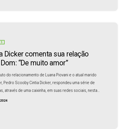
e. Filho é pra vida”, […]
AS
ia Dicker comenta sua relação
Dom: “De muito amor”
uto do relacionamento de Luana Piovani e o atual marido
r, Pedro Scooby Cintia Dicker, respondeu uma série de
s, através de uma caixinha, em suas redes sociais, nesta
egunda-feira (17). Uma das indagações foi sobre a relação
/2024
lo com Dom, que é fruto do relacionamento de Luana
e o atual marido de Dicker, Pedro Scooby. A pergunta veio á
is recentemente o […]