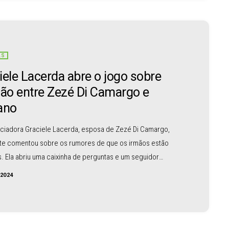
AS
iele Lacerda abre o jogo sobre
ção entre Zezé Di Camargo e
ano
nciadora Graciele Lacerda, esposa de Zezé Di Camargo,
nte comentou sobre os rumores de que os irmãos estão
. Ela abriu uma caixinha de perguntas e um seguidor
ou: “É só uma pergunta, não se ofenda, mas o Luciano
/2024
tá junto ao Zezé, nem Zezé com o Luciano, ao não ser nos
em algum motivo sem que seja a distância?” Graciele
u a caixinha de perguntas dizendo […]