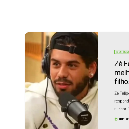
NOTÍCI
Zé F
melh
filho
Zé Felip
responde
melhor f
melhor f
08/10
today
afirmou o