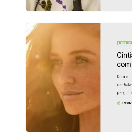
não é fas
NOTÍCI
Cint
com 
Dom é fr
de Dicke
pergunta
última s
19/06
today
da mode
Piovani 
tona, po