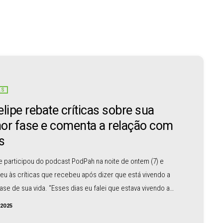
AS
elipe rebate críticas sobre sua
or fase e comenta a relação com
s
e participou do podcast PodPah na noite de ontem (7) e
u às críticas que recebeu após dizer que está vivendo a
ase de sua vida. “Esses dias eu falei que estava vivendo a
ase da minha vida, e deu o que falar. Mas eu tô mesmo!”,
/2025
 cantor. “O povo: ‘Ah, mas e seus três filhos?’. Três filhos