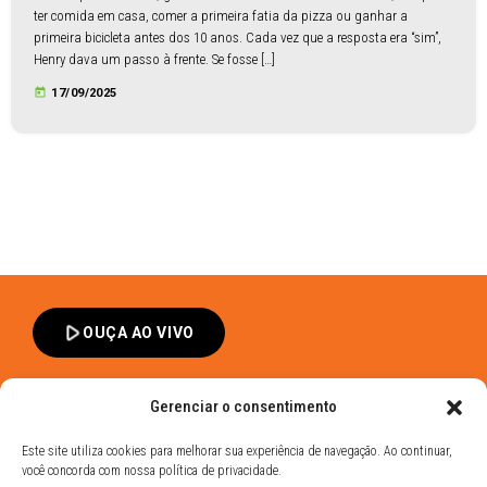
ter comida em casa, comer a primeira fatia da pizza ou ganhar a
primeira bicicleta antes dos 10 anos. Cada vez que a resposta era “sim”,
Henry dava um passo à frente. Se fosse […]
today
17/09/2025
play_arrow
OUÇA AO VIVO
Gerenciar o consentimento
Este site utiliza cookies para melhorar sua experiência de navegação. Ao continuar,
você concorda com nossa política de privacidade.