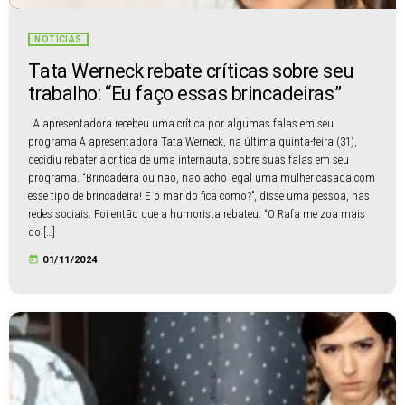
NOTÍCIAS
Tata Werneck rebate críticas sobre seu
trabalho: “Eu faço essas brincadeiras”
A apresentadora recebeu uma crítica por algumas falas em seu
programa A apresentadora Tata Werneck, na última quinta-feira (31),
decidiu rebater a critica de uma internauta, sobre suas falas em seu
programa. “Brincadeira ou não, não acho legal uma mulher casada com
esse tipo de brincadeira! E o marido fica como?”, disse uma pessoa, nas
redes sociais. Foi então que a humorista rebateu: “O Rafa me zoa mais
do […]
today
01/11/2024