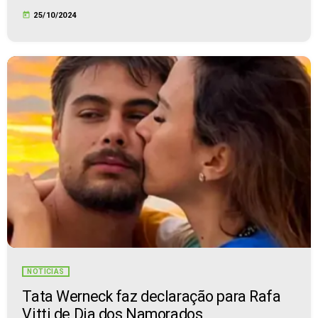
today
25/10/2024
NOTÍCIAS
Tata Werneck faz declaração para Rafa
Vitti de Dia dos Namorados