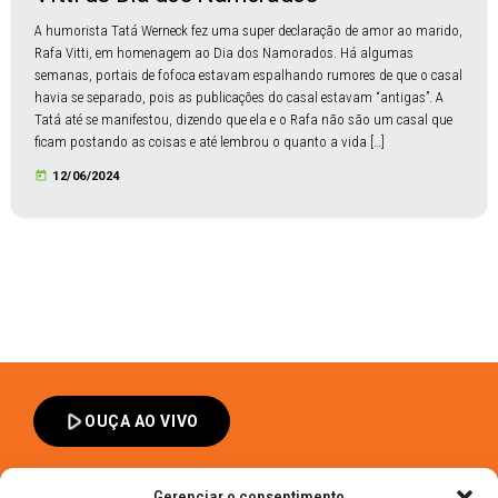
A humorista Tatá Werneck fez uma super declaração de amor ao marido,
Rafa Vitti, em homenagem ao Dia dos Namorados. Há algumas
semanas, portais de fofoca estavam espalhando rumores de que o casal
havia se separado, pois as publicações do casal estavam “antigas”. A
Tatá até se manifestou, dizendo que ela e o Rafa não são um casal que
ficam postando as coisas e até lembrou o quanto a vida […]
today
12/06/2024
play_arrow
OUÇA AO VIVO
Gerenciar o consentimento