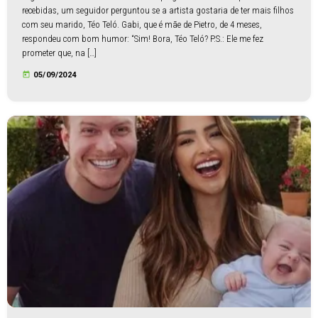
recebidas, um seguidor perguntou se a artista gostaria de ter mais filhos
com seu marido, Téo Teló. Gabi, que é mãe de Pietro, de 4 meses,
respondeu com bom humor: “Sim! Bora, Téo Teló? P.S.: Ele me fez
prometer que, na […]
today
05/09/2024