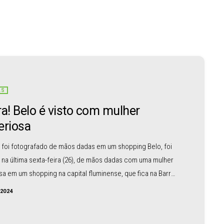
AS
ra! Belo é visto com mulher
eriosa
 foi fotografado de mãos dadas em um shopping Belo, foi
 na última sexta-feira (26), de mãos dadas com uma mulher
sa em um shopping na capital fluminense, que fica na Barra
a, zona Oeste. O cantor, apareceu abraçado com a jovem,
/2024
 olhava vitrines, na ocasião, ele também parou para fazer
com fãs. Ao portal LeoDias, a equipe do cantor alegou que,