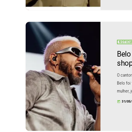
a morena
NOTÍCI
Belo
shop
O canto
Belo foi
mulher, 
de Janei
31/05
today
curioso
Segundo 
artista,