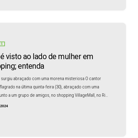
 misteriosa […]
AS
 é visto ao lado de mulher em
ping; entenda
r surgiu abraçado com uma morena misteriosa O cantor
 flagrado na última quinta-feira (30), abraçado com uma
junto a um grupo de amigos, no shopping VillageMall, no Rio
ro. Essa cena viralizou na web, e os internautas ficaram
/2024
s para descobrir quem era essa morena misteriosa.
o portal LeoDias, a tal mulher não é um novo affair do
 mas sim uma amiga de […]