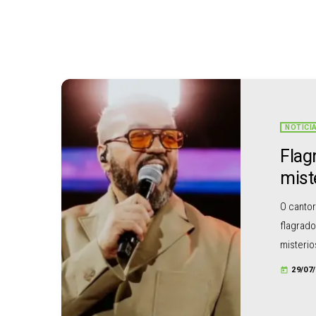
NOTÍCI
Flag
mist
O cantor
flagrado
misterio
da Tijuc
29/07
today
enquanto
selfies 