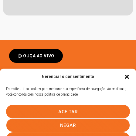
play_arrow
OUÇA AO VIVO
Gerenciar o consentimento
Este site utiliza cookies para melhorar sua experiência de navegação. Ao continuar,
você concorda com nossa política de privacidade.
Band FM Dracena - Todos os Direitos Reservados
ACEITAR
Política de Privacidade
UHOST
NEGAR
PROMOÇÕES
EQUIPE
NOTÍCIAS
CONTATO