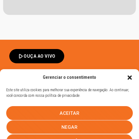
play_arrow
OUÇA AO VIVO
Gerenciar o consentimento
Este site utiliza cookies para melhorar sua experiência de navegação. Ao continuar,
você concorda com nossa política de privacidade.
Band FM Dracena - Todos os Direitos Reservados
ACEITAR
Política de Privacidade
UHOST
NEGAR
PROMOÇÕES
EQUIPE
NOTÍCIAS
CONTATO