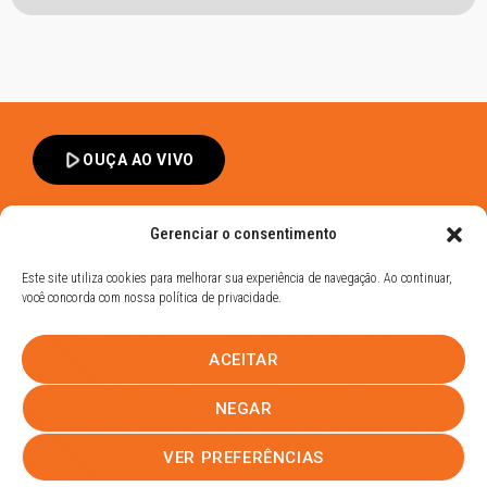
play_arrow
OUÇA AO VIVO
Gerenciar o consentimento
Este site utiliza cookies para melhorar sua experiência de navegação. Ao continuar,
você concorda com nossa política de privacidade.
Band FM Dracena - Todos os Direitos Reservados
ACEITAR
Política de Privacidade
UHOST
NEGAR
PROMOÇÕES
EQUIPE
NOTÍCIAS
CONTATO
VER PREFERÊNCIAS