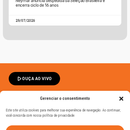
Neymar anuncia despedida da Seleção Brasileira e
encerra ciclo de 16 anos
29/07/2026
play_arrow
OUÇA AO VIVO
Gerenciar o consentimento
Este site utiliza cookies para melhorar sua experiência de navegação. Ao continuar,
você concorda com nossa política de privacidade.
Band FM Dracena - Todos os Direitos Reservados