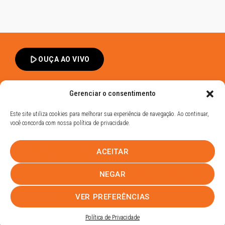
play_arrow
OUÇA AO VIVO
Gerenciar o consentimento
Este site utiliza cookies para melhorar sua experiência de navegação. Ao continuar,
você concorda com nossa política de privacidade.
Band FM Dracena - Todos os Direitos Reservados
ACEITAR
Política de Privacidade
UHOST
NEGAR
PROMOÇÕES
EQUIPE
NOTÍCIAS
CONTATO
VER PREFERÊNCIAS
Política de Privacidade