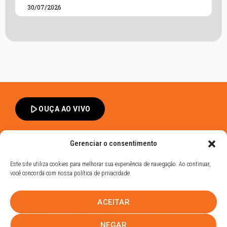
30/07/2026
play_arrow
OUÇA AO VIVO
Gerenciar o consentimento
Este site utiliza cookies para melhorar sua experiência de navegação. Ao continuar,
você concorda com nossa política de privacidade.
Band FM Dracena - Todos os Direitos Reservados
ACEITAR
Política de Privacidade
UHOST
NEGAR