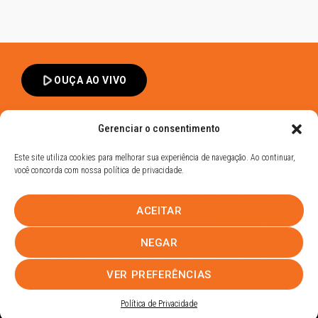
play_arrow
OUÇA AO VIVO
Gerenciar o consentimento
Este site utiliza cookies para melhorar sua experiência de navegação. Ao continuar,
você concorda com nossa política de privacidade.
Band FM Dracena - Todos os Direitos Reservados
ACEITAR
Política de Privacidade
UHOST
NEGAR
PROMOÇÕES
EQUIPE
NOTÍCIAS
CONTATO
VER PREFERÊNCIAS
Política de Privacidade