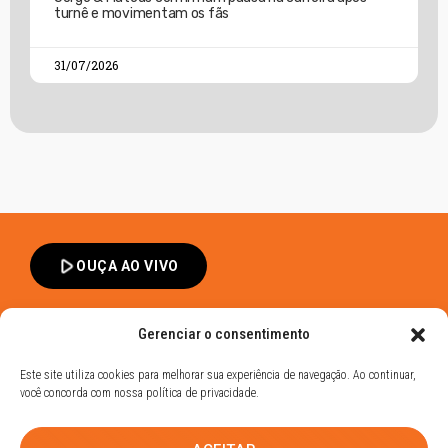
turnê e movimentam os fãs
31/07/2026
play_arrow
OUÇA AO VIVO
Gerenciar o consentimento
Este site utiliza cookies para melhorar sua experiência de navegação. Ao continuar,
você concorda com nossa política de privacidade.
Band FM Dracena - Todos os Direitos Reservados