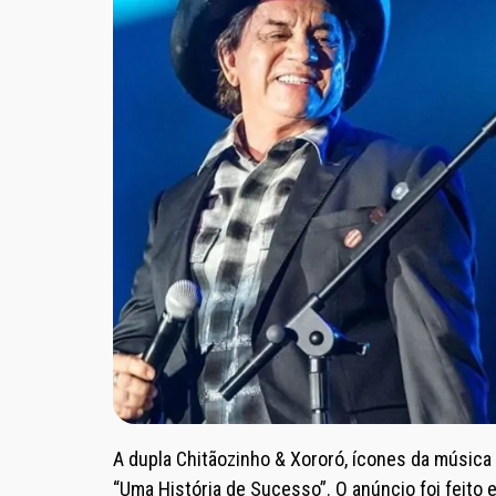
A dupla Chitãozinho & Xororó, ícones da música 
“Uma História de Sucesso”. O anúncio foi feito e