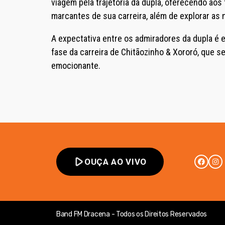
viagem pela trajetória da dupla, oferecendo ao
marcantes de sua carreira, além de explorar as 
A expectativa entre os admiradores da dupla é
fase da carreira de Chitãozinho & Xororó, que
emocionante.
play_arrow
OUÇA AO VIVO
Band FM Dracena - Todos os Direitos Reservados