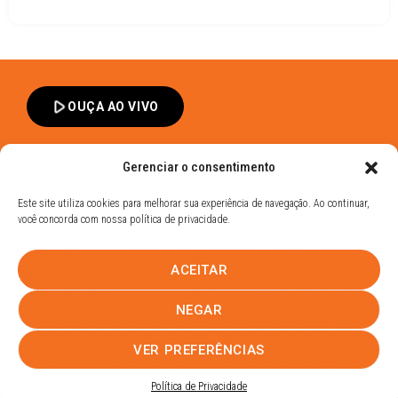
play_arrow
OUÇA AO VIVO
Gerenciar o consentimento
Este site utiliza cookies para melhorar sua experiência de navegação. Ao continuar,
você concorda com nossa política de privacidade.
Band FM Dracena - Todos os Direitos Reservados
ACEITAR
Política de Privacidade
UHOST
NEGAR
PROMOÇÕES
EQUIPE
NOTÍCIAS
CONTATO
VER PREFERÊNCIAS
Política de Privacidade