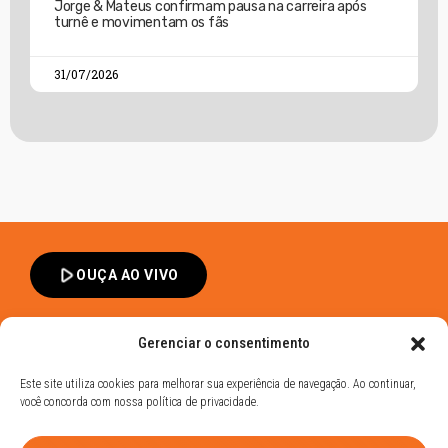
Jorge & Mateus confirmam pausa na carreira após
turnê e movimentam os fãs
31/07/2026
play_arrow
OUÇA AO VIVO
Gerenciar o consentimento
Este site utiliza cookies para melhorar sua experiência de navegação. Ao continuar,
você concorda com nossa política de privacidade.
Band FM Dracena - Todos os Direitos Reservados