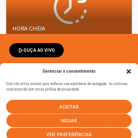
HORA CHEIA
13:00 - 13:59
play_arrow
OUÇA AO VIVO
Gerenciar o consentimento
Este site utiliza cookies para melhorar sua experiência de navegação. Ao continuar,
você concorda com nossa política de privacidade.
Band FM Dracena - Todos os Direitos Reservados
ACEITAR
Política de Privacidade
CURTE AI
UHOST
NEGAR
14:00 - 14:59
PROMOÇÕES
EQUIPE
NOTÍCIAS
CONTATO
VER PREFERÊNCIAS