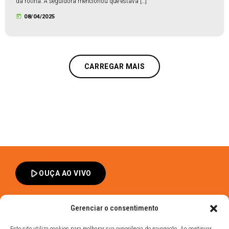
da rotina. A seguidora mencionou que estava […]
today
08/04/2025
CARREGAR MAIS
play_arrow
OUÇA AO VIVO
Gerenciar o consentimento