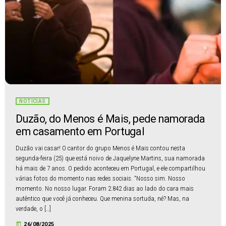
NOTÍCIAS
Duzão, do Menos é Mais, pede namorada
em casamento em Portugal
Duzão vai casar! O cantor do grupo Menos é Mais contou nesta
segunda-feira (25) que está noivo de Jaquelyne Martins, sua namorada
há mais de 7 anos. O pedido aconteceu em Portugal, e ele compartilhou
várias fotos do momento nas redes sociais. “Nosso sim. Nosso
momento. No nosso lugar. Foram 2.842 dias ao lado do cara mais
autêntico que você já conheceu. Que menina sortuda, né? Mas, na
verdade, o […]
today
26/08/2025