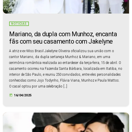
NOTÍCIAS
Mariano, da dupla com Munhoz, encanta
fãs com seu casamento com Jakelyne
A atriz e ex-Miss Brasil Jakelyne Oliveira oficializou sua união com o
cantor Mariano, da dupla sertaneja Munhoz & Mariano, em uma
cerimônia romântica realizada ao entardecer da terça-feira, 15 de abril. O
casamento ocorreu na Fazenda Santa Bárbara, localizada em Itatiba, no
interior de São Paulo, e reuniu 250 convidados, entre eles personalidades
conhecidas como Jojo Todynho, Flávia Viana, Munhoz e Paula Mattos.
O casal optou por uma celebração […]
today
16/04/2025