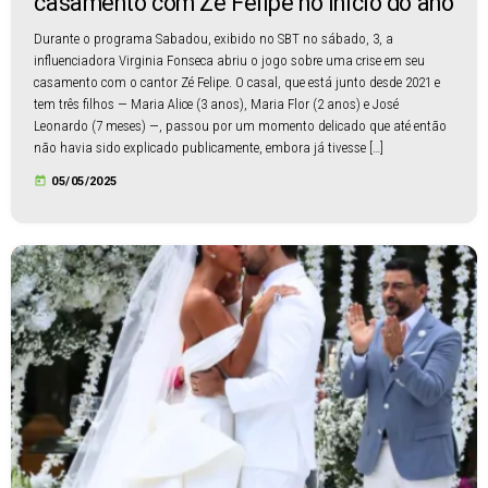
casamento com Zé Felipe no início do ano
Durante o programa Sabadou, exibido no SBT no sábado, 3, a
influenciadora Virginia Fonseca abriu o jogo sobre uma crise em seu
casamento com o cantor Zé Felipe. O casal, que está junto desde 2021 e
tem três filhos — Maria Alice (3 anos), Maria Flor (2 anos) e José
Leonardo (7 meses) —, passou por um momento delicado que até então
não havia sido explicado publicamente, embora já tivesse […]
today
05/05/2025