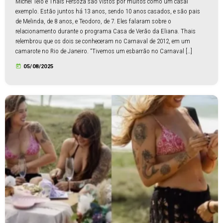
Michel Teló e Thais Fersoza são vistos por muitos como um casal
exemplo. Estão juntos há 13 anos, sendo 10 anos casados, e são pais
de Melinda, de 8 anos, e Teodoro, de 7. Eles falaram sobre o
relacionamento durante o programa Casa de Verão da Eliana. Thais
relembrou que os dois se conheceram no Carnaval de 2012, em um
camarote no Rio de Janeiro. “Tivemos um esbarrão no Carnaval […]
today
05/08/2025