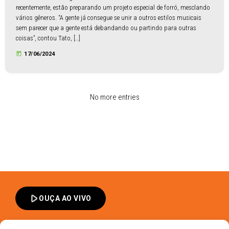
recentemente, estão preparando um projeto especial de forró, mesclando
vários gêneros. “A gente já consegue se unir a outros estilos musicais
sem parecer que a gente está debandando ou partindo para outras
coisas”, contou Tato, […]
today
17/06/2024
No more entries
play_arrow
OUÇA AO VIVO