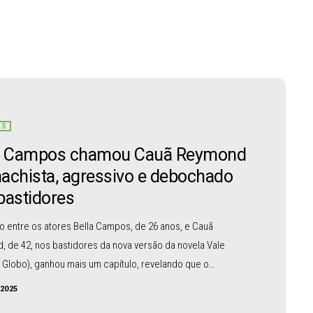
AS
a Campos chamou Cauã Reymond
achista, agressivo e debochado
bastidores
to entre os atores Bella Campos, de 26 anos, e Cauã
 de 42, nos bastidores da nova versão da novela Vale
 Globo), ganhou mais um capítulo, revelando que o
ndimento entre os dois começou muito antes da recente
/2025
o estacionamento dos Estúdios Globo. De acordo com