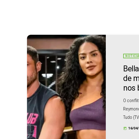
NOTÍCI
Bell
de m
nos 
O confli
Reymond,
Tudo (TV
desente
16/04
today
briga n